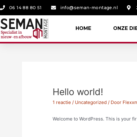
06 14 88 80 51
info@seman-montage.nl
HOME
ONZE DI
Hello world!
1 reactie
/
Uncategorized
/ Door
Flexxm
Welcome to WordPress. This is your first