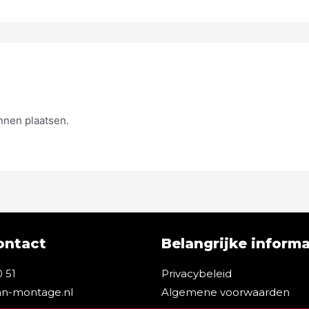
nnen plaatsen.
ontact
Belangrijke informa
0 51
Privacybeleid
n-montage.nl
Algemene voorwaarden