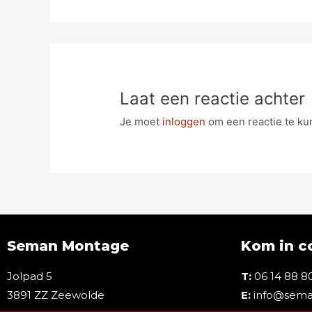
Laat een reactie achter
Je moet
inloggen
om een reactie te ku
Seman Montage
Kom in c
Jolpad 5
T:
06 14 88 8
3891 ZZ Zeewolde
E:
info@sema